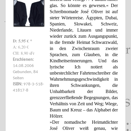
glas. So könnte es gewesen.« Der
Schreibnomade José Oliver ist auf
steter Wörterreise. Ägypten, Dubai,
Spanien, Slowakei, Schweiz,
Niederlande, Litauen und immer
wieder zurück zum Ausgangspunkt,
D: 5,95 € *
in die fremde Heimat Schwarzwald,
A: 6,20 €
in den Zwischenraum zweier
CH: 8,90 sFr
Sprachen, zum Glauben, in die
Erschienen:
Kindheitserinnerungen. Und das
14.08.2006
lyrische Ich notiert als
Gebunden, 84
unbestechlicher Fahrtenschreiber die
Seiten
Wahrnehmungsgeschwindigkeit in
ISBN:
978-3-518-
ihren Schwankungen, die
41817-8
Unhaltbarkeit der Bilder,
grenzzerfließende Begegnungen, das
Verhältnis von Zeit und Weg; Wiege,
Baum und Kreuz – das Alphabet der
Hölzer.
»Der nomadische Heimatdichter
José Oliver weiß genau, wie