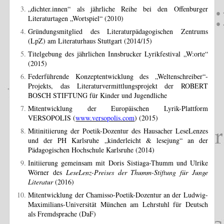
„dichter.innen“ als jährliche Reihe bei den Offenburger
Literaturtagen „Wortspiel“ (2010)
Gründungsmitglied des Literaturpädagogischen Zentrums
(LpZ) am Literaturhaus Stuttgart (2014/15)
Titelgebung des jährlichen Innsbrucker Lyrikfestival „W:orte“
(2015)
Federführende Konzeptentwicklung des „Weltenschreiber“-
Projekts, das Literaturvermittlungsprojekt der ROBERT
BOSCH STIFTUNG für Kinder und Jugendliche
Mitentwicklung der Europäischen Lyrik-Plattform
VERSOPOLIS (
www.versopolis.com
) (2015)
Mitinitiierung der Poetik-Dozentur des Hausacher LeseLenzes
und der PH Karlsruhe „kinderleicht & lesejung“ an der
Pädagogischen Hochschule Karlsruhe (2014)
Initiierung gemeinsam mit Doris Sistiaga-Thumm und Ulrike
Wörner des
LeseLenz-Preises der Thumm-Stiftung für Junge
Literatur
(2016)
Mitentwicklung der Chamisso-Poetik-Dozentur an der Ludwig-
Maximilians-Universität München am Lehrstuhl für Deutsch
als Fremdsprache (DaF)