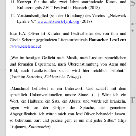
Konzept für das alle zwei Jahre stattfindende Kunst- und
Kulturereignis ZEIT-Festival in Hausach (2018)
Vorstandsmitglied (seit der Gründung) des Vereins „Netzwerk
Lyrik e.V.“
www.netzwerk-lyrik.org
(2018)
José F.A. Oliver ist Kurator und Festivalleiter
des von ihm und
Hausacher LeseLenz
Gisela Scherer gegründeten
Literaturfestivals
(
www.leselenz.eu
)
„Wer im heutigen Gedicht nach Musik, nach Lust am sprachlichen
und formalen Experiment, nach Übereinstimmung von Atem und
Bild, nach Lautkristallen sucht, wird hier reichlich belohnt.“
(Joachim Sartorius,
Süddeutsche Zeitung
)
„Manchmal beflüstert er ein Unterwort. Und schärft mit dem
sprachlich Unkonventionellen unsere Sinne. (…) Wäre ich ein
Wort, ein Halbsatz, ein Satz, ein Absatz, und würde ich kränkeln,
sagen wir an der Grippe der Sprache, der gemeinen
Abgegriffenheit, ich würde mich von José Oliver behandeln lassen,
so behutsam, zart und präzise geht er um mit jeder Silbe.” (Ilija
Trojanow,
Kulturkurier
)