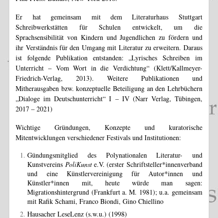
Er hat gemeinsam mit dem Literaturhaus Stuttgart
Schreibwerkstätten für Schulen entwickelt, um die
Sprachsensibilität von Kindern und Jugendlichen zu fördern und
ihr Verständnis für den Umgang mit Literatur zu erweitern. Daraus
ist folgende Publikation entstanden: „Lyrisches Schreiben im
Unterricht – Vom Wort in die Verdichtung“ (Klett/Kallmeyer-
Friedrich-Verlag, 2013). Weitere Publikationen und
Mitherausgaben bzw. konzeptuelle Beteiligung an den Lehrbüchern
„Dialoge im Deutschunterricht“ I – IV (Narr Verlag, Tübingen,
2017 – 2021)
Wichtige Gründungen, Konzepte und kuratorische
Mitentwicklungen verschiedener Festivals und Institutionen:
Gündungsmitglied des Polynationalen Literatur- und
Kunstvereins
PoliKunst
e.V. (erster Schriftsteller*innenverband
und eine Künstlervereinigung für Autor*innen und
Künstler*innen mit, heute würde man sagen:
Migrationshintergrund (Frankfurt a. M. 1981); u.a. gemeinsam
mit Rafik Schami, Franco Biondi, Gino Chiellino
Hausacher LeseLenz (s.w.u.) (1998)