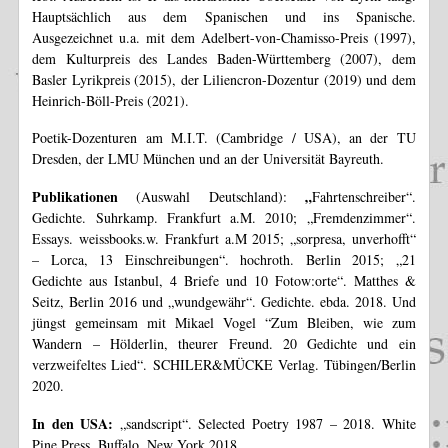
Hauptsächlich aus dem Spanischen und ins Spanische.
Ausgezeichnet u.a. mit dem Adelbert-von-Chamisso-Preis (1997),
dem Kulturpreis des Landes Baden-Württemberg (2007), dem
Basler Lyrikpreis (2015), der Liliencron-Dozentur (2019) und dem
Heinrich-Böll-Preis (2021).
Poetik-Dozenturen am M.I.T. (Cambridge / USA), an der TU
Dresden, der LMU München und an der Universität Bayreuth.
Publikationen
„
(Auswahl Deutschland):
Fahrtenschreiber“.
Gedichte. Suhrkamp. Frankfurt a.M. 2010; „Fremdenzimmer“.
Essays. weissbooks.w. Frankfurt a.M 2015; „sorpresa, unverhofft“
– Lorca, 13 Einschreibungen“. hochroth. Berlin 2015; „21
Gedichte aus Istanbul, 4 Briefe und 10 Fotow:orte“. Matthes &
Seitz, Berlin 2016 und „wundgewähr“. Gedichte. ebda. 2018. Und
jüngst gemeinsam mit Mikael Vogel “Zum Bleiben, wie zum
Wandern – Hölderlin, theurer Freund. 20 Gedichte und ein
verzweifeltes Lied“. SCHILER&MÜCKE Verlag. Tübingen/Berlin
2020.
I
n den USA:
„sandscript“. Selected Poetry 1987 – 2018. White
Pine Press. Buffalo, New York 2018.