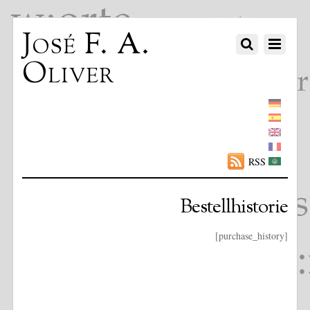
José F. A.
Oliver
RSS
Bestellhistorie
[purchase_history]