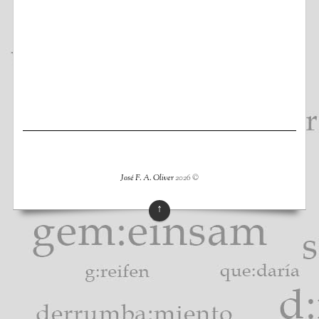
José F. A. Oliver
2026
©
↑