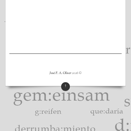
José F. A. Oliver
2026
©
↑